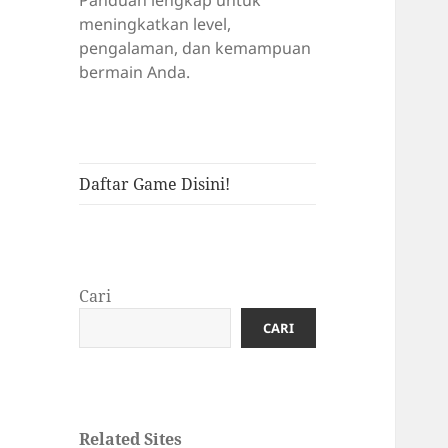
Panduan lengkap untuk
meningkatkan level,
pengalaman, dan kemampuan
bermain Anda.
Daftar Game Disini!
Cari
CARI
Related Sites