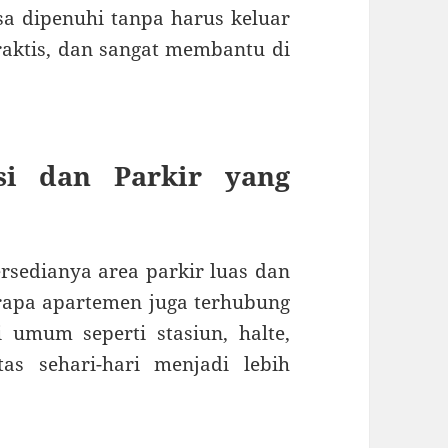
sa dipenuhi tanpa harus keluar
raktis, dan sangat membantu di
asi dan Parkir yang
rsedianya area parkir luas dan
erapa apartemen juga terhubung
 umum seperti stasiun, halte,
tas sehari-hari menjadi lebih