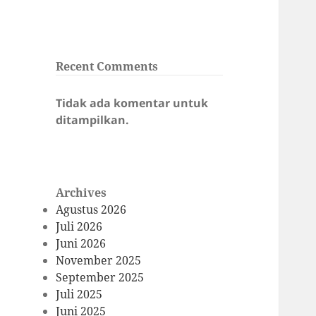
Recent Comments
Tidak ada komentar untuk
ditampilkan.
Archives
Agustus 2026
Juli 2026
Juni 2026
November 2025
September 2025
Juli 2025
Juni 2025