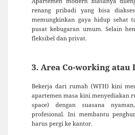
Apartemen modern biasanya dile
renang pribadi yang bisa diakses 
memungkinkan gaya hidup sehat ta
pusat kebugaran umum. Selain hema
fleksibel dan privat.
3. Area Co-working atau
Bekerja dari rumah (WFH) kini men
apartemen masa kini menyediakan ru
space) dengan suasana nyaman
profesional. Ini membantu penghun
harus pergi ke kantor.