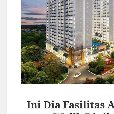
Ini Dia Fasilitas