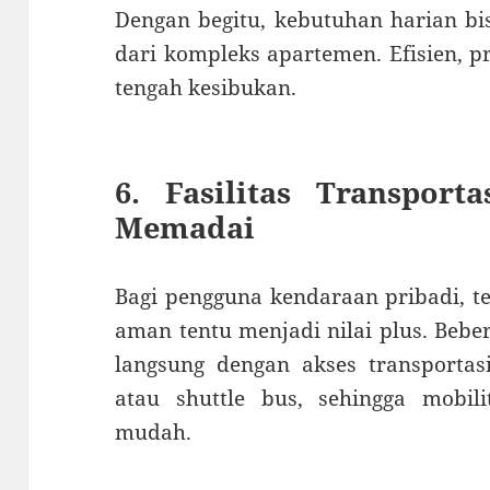
Dengan begitu, kebutuhan harian bi
dari kompleks apartemen. Efisien, p
tengah kesibukan.
6. Fasilitas Transport
Memadai
Bagi pengguna kendaraan pribadi, te
aman tentu menjadi nilai plus. Beb
langsung dengan akses transportasi
atau shuttle bus, sehingga mobili
mudah.